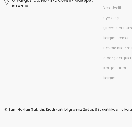
Orhangazi Cd. No:48/D Cevizli / Maltepe /
İSTANBUL
Yeni Üyelik
Üye Girişi
Şifremi Unuttum
İletişim Formu
Havale Bildirim
Sipariş Sorgula
Kargo Takibi
İletişim
© Tüm Hakları Saklıdır. Kredi kartı bilgileriniz 256bit SSL sertifikası ile k