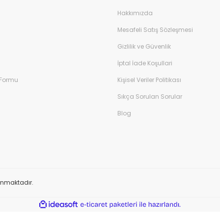
Hakkımızda
Mesafeli Satış Sözleşmesi
Gizlilik ve Güvenlik
İptal İade Koşullari
 Formu
Kişisel Veriler Politikası
Sıkça Sorulan Sorular
Blog
orunmaktadır.
ile
ideasoft
e-
hazırlandı.
ticaret