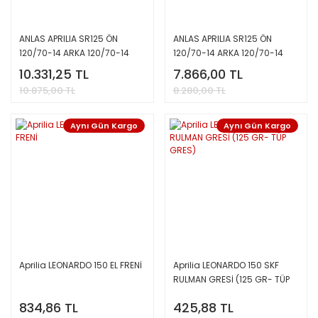
ANLAS APRILIA SR125 ÖN
ANLAS APRILIA SR125 ÖN
120/70-14 ARKA 120/70-14
120/70-14 ARKA 120/70-14
TAKIM LASTİK SC-500 WINTER
TAKIM LASTİK SC-500 WINTER
10.331,25 TL
7.866,00 TL
GRIP 2
GRIP 2
10.875,00 TL
8.280,00 TL
Aynı Gün Kargo
Aynı Gün Kargo
Aprilia LEONARDO 150 EL FRENİ
Aprilia LEONARDO 150 SKF
RULMAN GRESİ (125 GR- TÜP
GRES)
834,86 TL
425,88 TL