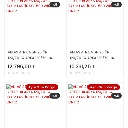
%5
%5
ANLAS APRILIA SR125 ÖN
ANLAS APRILIA SR125 ÖN
120/70-14 ARKA 120/70-14
120/70-14 ARKA 120/70-14
TAKIM LASTİK SC-500 WINTER
TAKIM LASTİK SC-500 WINTER
12.796,50 TL
10.331,25 TL
GRIP 2
GRIP 2
13.470,00 TL
10.875,00 TL
Aynı Gün Kargo
Aynı Gün Kargo
%5
%5