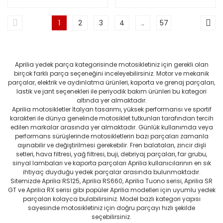
1
2
3
4
..
57
Aprilia yedek parça kategorisinde motosikletiniz için gerekli olan
birçok farklı parça seçeneğini inceleyebilirsiniz. Motor ve mekanik
parçalar, elektrik ve aydınlatma ürünleri, kaporta ve grenaj parçaları,
lastik ve jant seçenekleri ile periyodik bakım ürünleri bu kategori
altında yer almaktadır.
Aprilia motosikletler İtalyan tasarımı, yüksek performansı ve sportif
karakteri ile dünya genelinde motosiklet tutkunları tarafından tercih
edilen markalar arasında yer almaktadır. Günlük kullanımda veya
performans sürüşlerinde motosikletlerin bazı parçaları zamanla
aşınabilir ve değiştirilmesi gerekebilir. Fren balataları, zincir dişli
setleri, hava filtresi, yağ filtresi, buji, debriyaj parçaları, far grubu,
sinyal lambaları ve kaporta parçaları Aprilia kullanıcılarının en sık
ihtiyaç duyduğu yedek parçalar arasında bulunmaktadır.
Sitemizde Aprilia RS125, Aprilia RS660, Aprilia Tuono serisi, Aprilia SR
GT ve Aprilia RX serisi gibi popüler Aprilia modelleri için uyumlu yedek
parçaları kolayca bulabilirsiniz. Model bazlı kategori yapısı
sayesinde motosikletiniz için doğru parçayı hızlı şekilde
seçebilirsiniz.