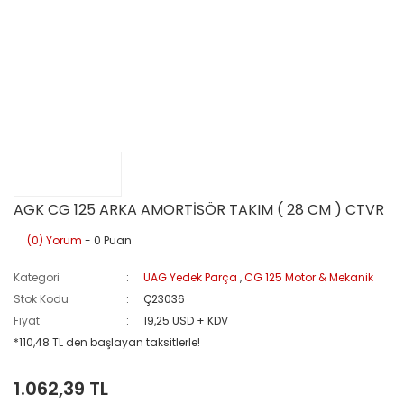
AGK CG 125 ARKA AMORTİSÖR TAKIM ( 28 CM ) CTVR
(0) Yorum
- 0 Puan
Kategori
UAG Yedek Parça
,
CG 125 Motor & Mekanik
Stok Kodu
Ç23036
Fiyat
19,25 USD + KDV
*110,48 TL den başlayan taksitlerle!
1.062,39 TL