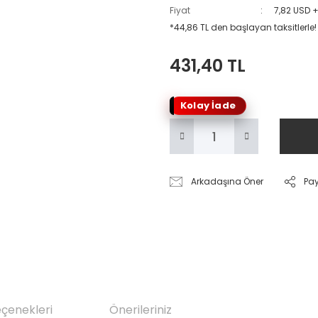
Fiyat
7,82 USD 
*44,86 TL den başlayan taksitlerle!
431,40 TL
Kolay İade
Arkadaşına Öner
Pa
eçenekleri
Önerileriniz