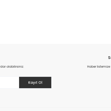
da yetersiz gördüğünüz noktaları öneri formunu kullanarak tarafımıza il
Bu ürüne ilk yorumu siz yapın!
S
Yorum Yaz
r olabilirsiniz.
Haber listemize
Kayıt Ol