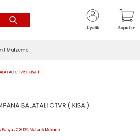
Üyelik
Sepetim
arf Malzeme
LATALI CTVR ( KISA )
PANA BALATALI CTVR ( KISA )
k Parça
,
CG 125 Motor & Mekanik