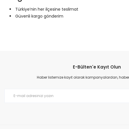
Türkiye’nin her ilçesine teslimat
Güvenli kargo gönderim
Bu ürünün fiyat bilgisi, resim, ürün açıklamalarında ve diğer konular
Görüş ve önerileriniz için teşekkür ederiz.
E-Bülten'e Kayıt Olun
Ürün resmi kalitesiz, bozuk veya görüntülenemiyor.
Ürün açıklamasında eksik bilgiler bulunuyor.
Haber listemize kayıt olarak kampanyalardan, haberda
Ürün bilgilerinde hatalar bulunuyor.
Ürün fiyatı diğer sitelerden daha pahalı.
Bu ürüne benzer farklı alternatifler olmalı.