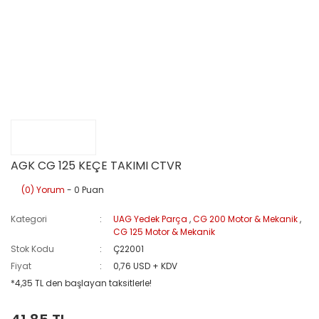
AGK CG 125 KEÇE TAKIMI CTVR
(0) Yorum
- 0 Puan
Kategori
UAG Yedek Parça
,
CG 200 Motor & Mekanik
,
CG 125 Motor & Mekanik
Stok Kodu
Ç22001
Fiyat
0,76 USD + KDV
*4,35 TL den başlayan taksitlerle!