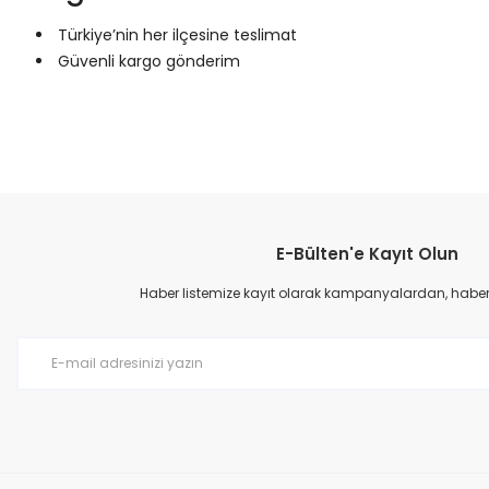
Türkiye’nin her ilçesine teslimat
Güvenli kargo gönderim
Bu ürünün fiyat bilgisi, resim, ürün açıklamalarında ve diğer konular
Görüş ve önerileriniz için teşekkür ederiz.
E-Bülten'e Kayıt Olun
Ürün resmi kalitesiz, bozuk veya görüntülenemiyor.
Ürün açıklamasında eksik bilgiler bulunuyor.
Haber listemize kayıt olarak kampanyalardan, haberda
Ürün bilgilerinde hatalar bulunuyor.
Ürün fiyatı diğer sitelerden daha pahalı.
Bu ürüne benzer farklı alternatifler olmalı.