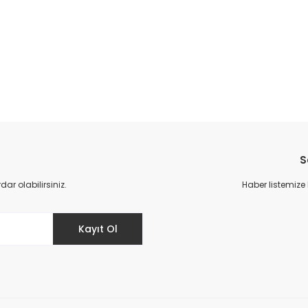
da yetersiz gördüğünüz noktaları öneri formunu kullanarak tarafımıza il
Bu ürüne ilk yorumu siz yapın!
S
Yorum Yaz
r olabilirsiniz.
Haber listemize
Kayıt Ol