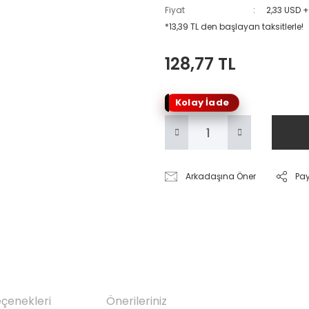
Fiyat
2,33 USD 
*13,39 TL den başlayan taksitlerle!
128,77 TL
Kolay İade
Arkadaşına Öner
Pa
eçenekleri
Önerileriniz