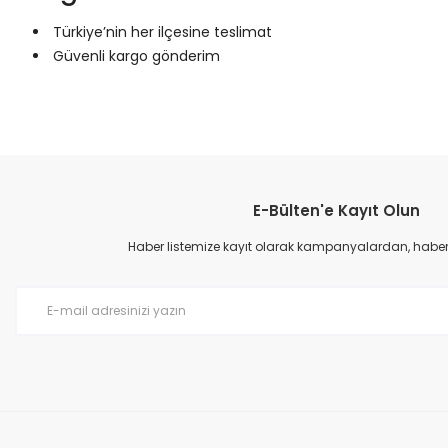
Türkiye’nin her ilçesine teslimat
Güvenli kargo gönderim
Bu ürünün fiyat bilgisi, resim, ürün açıklamalarında ve diğer konular
Görüş ve önerileriniz için teşekkür ederiz.
E-Bülten'e Kayıt Olun
Ürün resmi kalitesiz, bozuk veya görüntülenemiyor.
Ürün açıklamasında eksik bilgiler bulunuyor.
Haber listemize kayıt olarak kampanyalardan, haberda
Ürün bilgilerinde hatalar bulunuyor.
Ürün fiyatı diğer sitelerden daha pahalı.
Bu ürüne benzer farklı alternatifler olmalı.