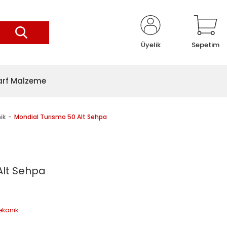
Üyelik
Sepetim
arf Malzeme
ik
Mondial Turısmo 50 Alt Sehpa
Alt Sehpa
ekanik