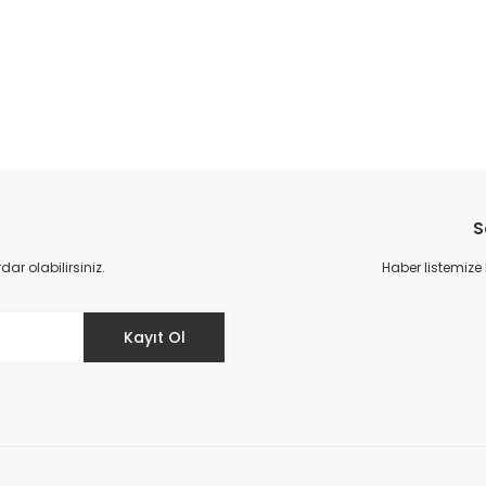
da yetersiz gördüğünüz noktaları öneri formunu kullanarak tarafımıza il
Bu ürüne ilk yorumu siz yapın!
S
Yorum Yaz
r olabilirsiniz.
Haber listemize
Kayıt Ol