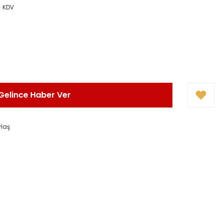
+ KDV
Gelince Haber Ver
ylaş