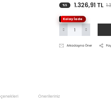
1.326,91 TL
1.
%5
Kolay İade
Arkadaşına Öner
Pa
eçenekleri
Önerileriniz