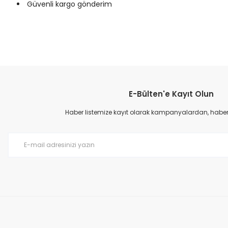
Güvenli kargo gönderim
Bu ürünün fiyat bilgisi, resim, ürün açıklamalarında ve diğer konular
Görüş ve önerileriniz için teşekkür ederiz.
E-Bülten'e Kayıt Olun
Ürün resmi kalitesiz, bozuk veya görüntülenemiyor.
Ürün açıklamasında eksik bilgiler bulunuyor.
Haber listemize kayıt olarak kampanyalardan, haberda
Ürün bilgilerinde hatalar bulunuyor.
Ürün fiyatı diğer sitelerden daha pahalı.
Bu ürüne benzer farklı alternatifler olmalı.