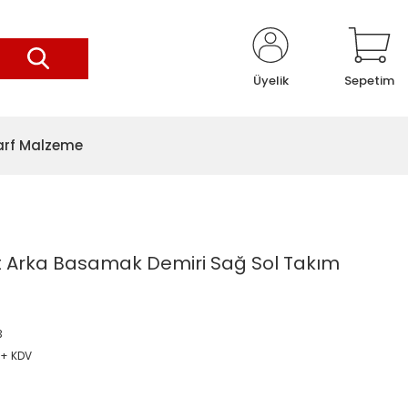
Üyelik
Sepetim
arf Malzeme
t Arka Basamak Demiri Sağ Sol Takım
3
L + KDV