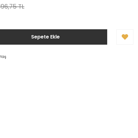
396,75 TL
Sepete Ekle
ylaş