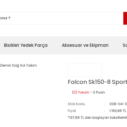
Bisiklet Yedek Parça
Aksesuar ve Ekipman
S
Falcon Sk150-8 Spor
(0) Yorum
- 0 Puan
Stok Kodu
008-04-1
Fiyat
1.163,96 T
*137,99 TL den başlayan taksitlerle!