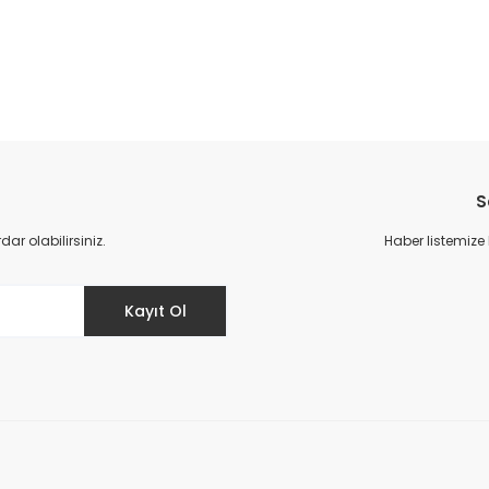
da yetersiz gördüğünüz noktaları öneri formunu kullanarak tarafımıza il
Bu ürüne ilk yorumu siz yapın!
S
Yorum Yaz
r olabilirsiniz.
Haber listemize
Kayıt Ol
Gönder