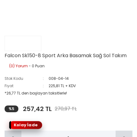
Falcon Sk150-8 Sport Arka Basamak Sağ Sol Takım
(0) Yorum
- 0 Puan
Stok Kodu
008-04-14
Fiyat
225,81 TL + KDV
*26,77 TL den başlayan taksitlerle!
257,42 TL
270,97 TL
%5
Kolay İade