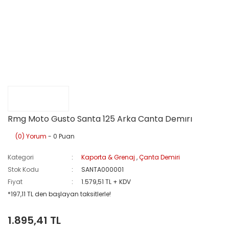
Rmg Moto Gusto Santa 125 Arka Canta Demırı
(0) Yorum
- 0 Puan
Kategori
Kaporta & Grenaj
,
Çanta Demiri
Stok Kodu
SANTA000001
Fiyat
1.579,51 TL + KDV
*197,11 TL den başlayan taksitlerle!
1.895,41 TL