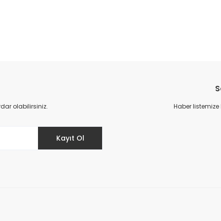
da yetersiz gördüğünüz noktaları öneri formunu kullanarak tarafımıza il
Bu ürüne ilk yorumu siz yapın!
S
Yorum Yaz
r olabilirsiniz.
Haber listemize
Kayıt Ol
Gönder