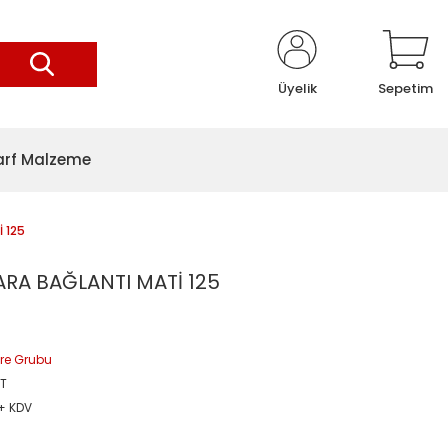
Üyelik
Sepetim
arf Malzeme
 125
RA BAĞLANTI MATİ 125
ltre Grubu
1T
 + KDV