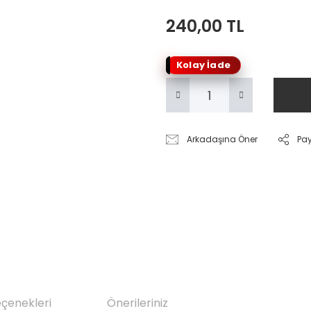
240,00 TL
Kolay İade
Arkadaşına Öner
Pa
eçenekleri
Önerileriniz