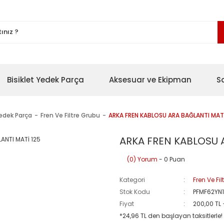
Bisiklet Yedek Parça
Aksesuar ve Ekipman
S
Yedek Parça
Fren Ve Filtre Grubu
ARKA FREN KABLOSU ARA BAĞLANTI MATİ
ARKA FREN KABLOSU A
(0) Yorum
- 0 Puan
Kategori
Fren Ve Fi
Stok Kodu
PFMF62YN
Fiyat
200,00 TL
*24,96 TL den başlayan taksitlerle!