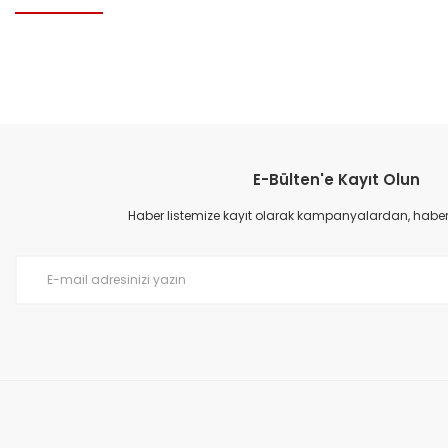
Bu ürünün fiyat bilgisi, resim, ürün açıklamalarında ve diğer konular
Görüş ve önerileriniz için teşekkür ederiz.
E-Bülten'e Kayıt Olun
Ürün resmi kalitesiz, bozuk veya görüntülenemiyor.
Ürün açıklamasında eksik bilgiler bulunuyor.
Haber listemize kayıt olarak kampanyalardan, haberda
Ürün bilgilerinde hatalar bulunuyor.
Ürün fiyatı diğer sitelerden daha pahalı.
Bu ürüne benzer farklı alternatifler olmalı.