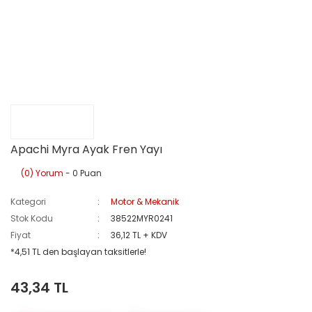
Apachi Myra Ayak Fren Yayı
(0) Yorum
- 0 Puan
Kategori
Motor & Mekanik
Stok Kodu
38522MYR0241
Fiyat
36,12 TL + KDV
*4,51 TL den başlayan taksitlerle!
43,34 TL