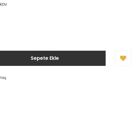
+ KDV
Sepete Ekle
ylaş