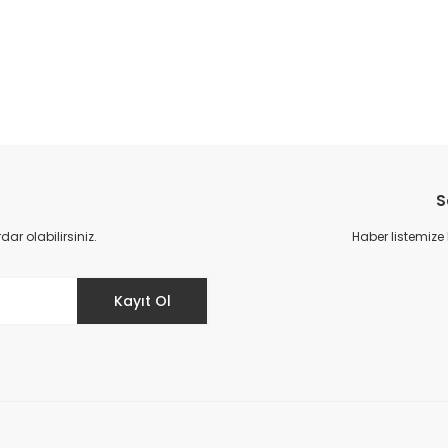
da yetersiz gördüğünüz noktaları öneri formunu kullanarak tarafımıza il
Bu ürüne ilk yorumu siz yapın!
S
Yorum Yaz
r olabilirsiniz.
Haber listemize
Kayıt Ol
Gönder