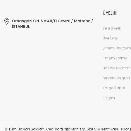
ÜYELİK
Orhangazi Cd. No:48/D Cevizli / Maltepe /
İSTANBUL
Yeni Üyelik
Üye Girişi
Şifremi Unuttum
İletişim Formu
Havale Bildirim
Sipariş Sorgula
Kargo Takibi
İletişim
© Tüm Hakları Saklıdır. Kredi kartı bilgileriniz 256bit SSL sertifikası ile k