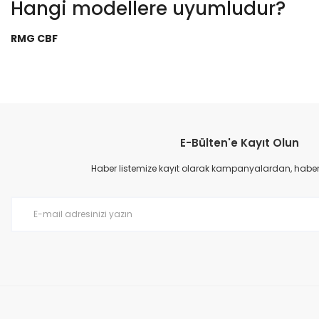
Hangi modellere uyumludur?
RMG CBF
Bu ürünün fiyat bilgisi, resim, ürün açıklamalarında ve diğer konular
Görüş ve önerileriniz için teşekkür ederiz.
E-Bülten'e Kayıt Olun
Ürün resmi kalitesiz, bozuk veya görüntülenemiyor.
Ürün açıklamasında eksik bilgiler bulunuyor.
Haber listemize kayıt olarak kampanyalardan, haberda
Ürün bilgilerinde hatalar bulunuyor.
Ürün fiyatı diğer sitelerden daha pahalı.
Bu ürüne benzer farklı alternatifler olmalı.