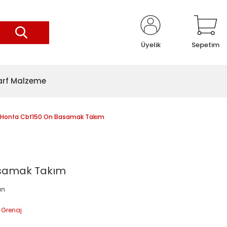
Üyelik
Sepetim
arf Malzeme
Honfa Cbf150 On Basamak Takım
asamak Takım
an
 Grenaj
7