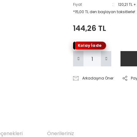
Fiyat
120,21 TL 
*15,00 TL den başlayan taksitlerle!
144,26 TL
Kolay İade
Arkadaşına Öner
Pa
eçenekleri
Önerileriniz