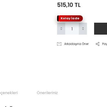
515,10 TL
Kolay İade
Arkadaşına Öner
Pa
eçenekleri
Önerileriniz