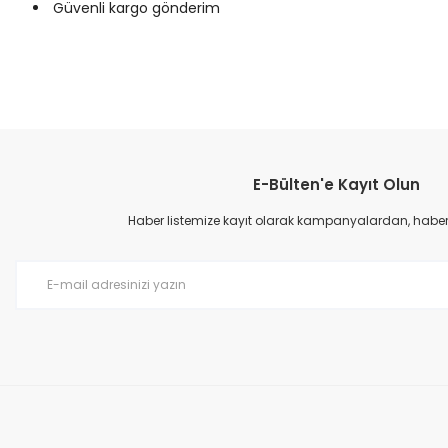
Güvenli kargo gönderim
Bu ürünün fiyat bilgisi, resim, ürün açıklamalarında ve diğer konular
Görüş ve önerileriniz için teşekkür ederiz.
E-Bülten'e Kayıt Olun
Ürün resmi kalitesiz, bozuk veya görüntülenemiyor.
Ürün açıklamasında eksik bilgiler bulunuyor.
Haber listemize kayıt olarak kampanyalardan, haberda
Ürün bilgilerinde hatalar bulunuyor.
Ürün fiyatı diğer sitelerden daha pahalı.
Bu ürüne benzer farklı alternatifler olmalı.