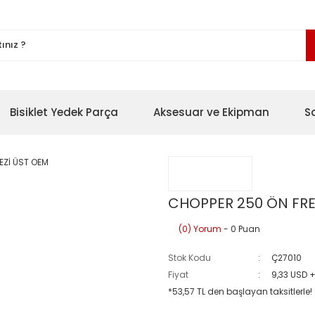
Bisiklet Yedek Parça
Aksesuar ve Ekipman
S
CHOPPER 250 ÖN FRE
(0) Yorum
- 0 Puan
Stok Kodu
Ç27010
Fiyat
9,33 USD 
*53,57 TL den başlayan taksitlerle!