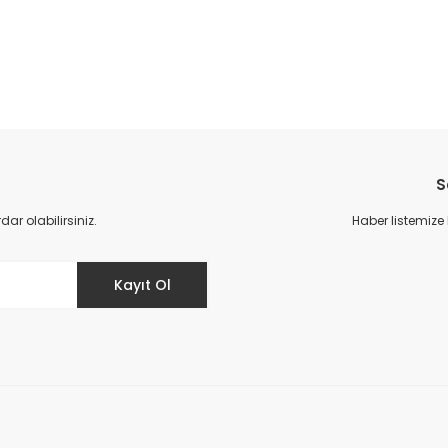
da yetersiz gördüğünüz noktaları öneri formunu kullanarak tarafımıza il
Bu ürüne ilk yorumu siz yapın!
S
Yorum Yaz
r olabilirsiniz.
Haber listemize
Kayıt Ol
Gönder