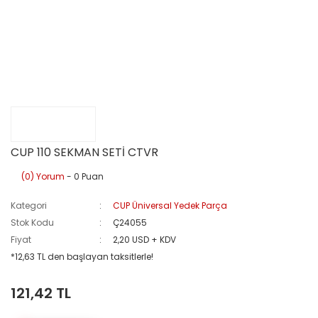
CUP 110 SEKMAN SETİ CTVR
(0) Yorum
- 0 Puan
Kategori
CUP Üniversal Yedek Parça
Stok Kodu
Ç24055
Fiyat
2,20 USD + KDV
*12,63 TL den başlayan taksitlerle!
121,42 TL