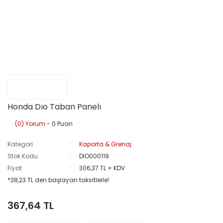
Honda Dıo Taban Panelı
(0) Yorum
- 0 Puan
Kategori
Kaporta & Grenaj
Stok Kodu
DIO000119
Fiyat
306,37 TL + KDV
*38,23 TL den başlayan taksitlerle!
367,64 TL