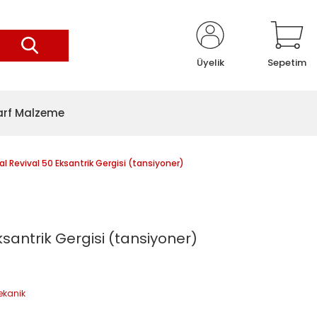
Üyelik
Sepetim
arf Malzeme
l Revival 50 Eksantrik Gergisi (tansiyoner)
ksantrik Gergisi (tansiyoner)
ekanik