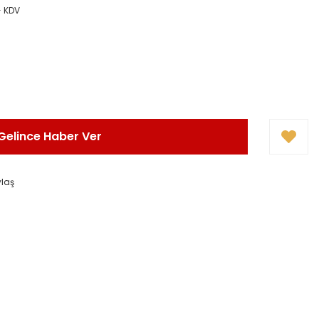
+ KDV
Gelince Haber Ver
ylaş