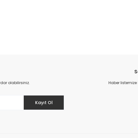
da yetersiz gördüğünüz noktaları öneri formunu kullanarak tarafımıza il
Bu ürüne ilk yorumu siz yapın!
S
Yorum Yaz
r olabilirsiniz.
Haber listemize
Kayıt Ol