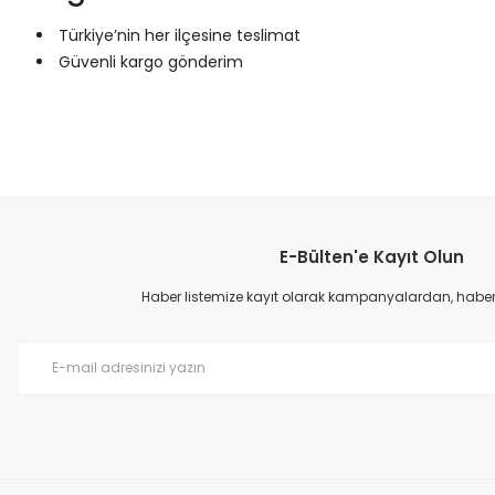
Türkiye’nin her ilçesine teslimat
Güvenli kargo gönderim
Bu ürünün fiyat bilgisi, resim, ürün açıklamalarında ve diğer konular
Görüş ve önerileriniz için teşekkür ederiz.
E-Bülten'e Kayıt Olun
Ürün resmi kalitesiz, bozuk veya görüntülenemiyor.
Ürün açıklamasında eksik bilgiler bulunuyor.
Haber listemize kayıt olarak kampanyalardan, haberda
Ürün bilgilerinde hatalar bulunuyor.
Ürün fiyatı diğer sitelerden daha pahalı.
Bu ürüne benzer farklı alternatifler olmalı.