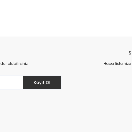
da yetersiz gördüğünüz noktaları öneri formunu kullanarak tarafımıza il
Bu ürüne ilk yorumu siz yapın!
S
Yorum Yaz
r olabilirsiniz.
Haber listemize
Kayıt Ol
Gönder