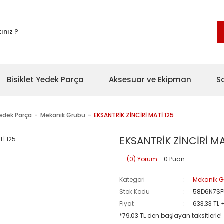
Bisiklet Yedek Parça
Aksesuar ve Ekipman
S
Yedek Parça
Mekanik Grubu
EKSANTRİK ZİNCİRİ MATİ 125
EKSANTRİK ZİNCİRİ MA
(0) Yorum
- 0 Puan
Kategori
Mekanik 
Stok Kodu
58D6N7SF
Fiyat
633,33 TL 
*79,03 TL den başlayan taksitlerle!