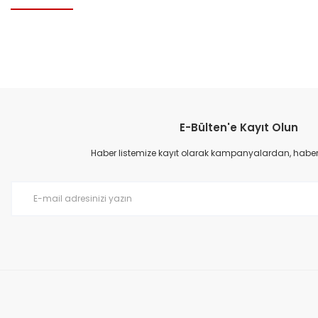
Bu ürünün fiyat bilgisi, resim, ürün açıklamalarında ve diğer konular
Görüş ve önerileriniz için teşekkür ederiz.
E-Bülten'e Kayıt Olun
Ürün resmi kalitesiz, bozuk veya görüntülenemiyor.
Ürün açıklamasında eksik bilgiler bulunuyor.
Haber listemize kayıt olarak kampanyalardan, haberda
Ürün bilgilerinde hatalar bulunuyor.
Ürün fiyatı diğer sitelerden daha pahalı.
Bu ürüne benzer farklı alternatifler olmalı.