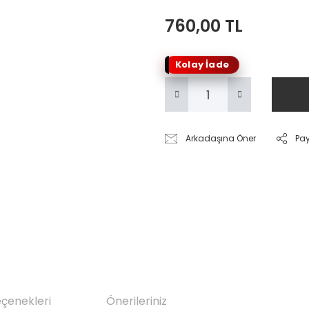
760,00 TL
Kolay İade
Arkadaşına Öner
Pa
eçenekleri
Önerileriniz