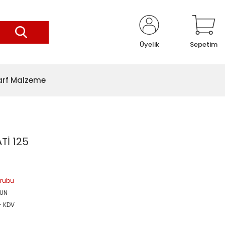
Üyelik
Sepetim
arf Malzeme
Tİ 125
Grubu
UN
+ KDV