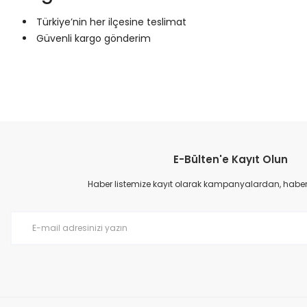
Türkiye’nin her ilçesine teslimat
Güvenli kargo gönderim
Bu ürünün fiyat bilgisi, resim, ürün açıklamalarında ve diğer konular
Görüş ve önerileriniz için teşekkür ederiz.
E-Bülten'e Kayıt Olun
Ürün resmi kalitesiz, bozuk veya görüntülenemiyor.
Ürün açıklamasında eksik bilgiler bulunuyor.
Haber listemize kayıt olarak kampanyalardan, haberda
Ürün bilgilerinde hatalar bulunuyor.
Ürün fiyatı diğer sitelerden daha pahalı.
Bu ürüne benzer farklı alternatifler olmalı.