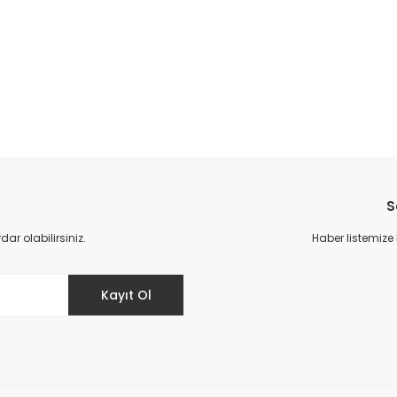
da yetersiz gördüğünüz noktaları öneri formunu kullanarak tarafımıza il
Bu ürüne ilk yorumu siz yapın!
S
Yorum Yaz
r olabilirsiniz.
Haber listemize
Kayıt Ol