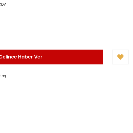
 KDV
Gelince Haber Ver
ylaş