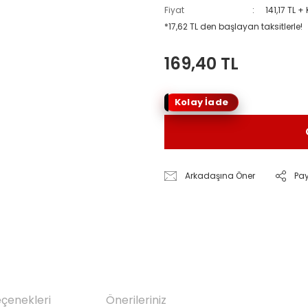
Fiyat
141,17 TL +
*17,62 TL den başlayan taksitlerle!
169,40 TL
Kolay İade
Arkadaşına Öner
Pa
eçenekleri
Önerileriniz