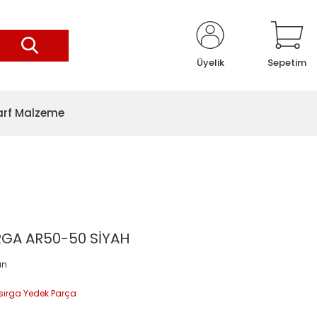
Üyelik
Sepetim
arf Malzeme
RGA AR50-50 SİYAH
an
ırga Yedek Parça