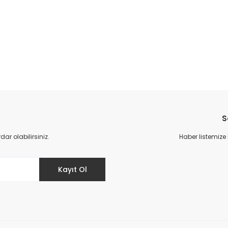
da yetersiz gördüğünüz noktaları öneri formunu kullanarak tarafımıza il
Bu ürüne ilk yorumu siz yapın!
S
Yorum Yaz
r olabilirsiniz.
Haber listemize
Kayıt Ol