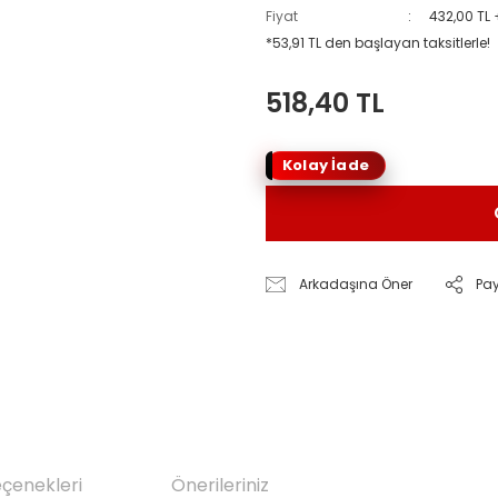
Fiyat
432,00 TL
*53,91 TL den başlayan taksitlerle!
518,40 TL
Kolay İade
Arkadaşına Öner
Pa
eçenekleri
Önerileriniz