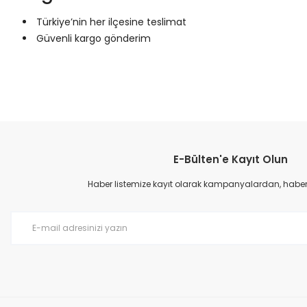
Türkiye’nin her ilçesine teslimat
Güvenli kargo gönderim
Bu ürünün fiyat bilgisi, resim, ürün açıklamalarında ve diğer konular
Görüş ve önerileriniz için teşekkür ederiz.
E-Bülten'e Kayıt Olun
Ürün resmi kalitesiz, bozuk veya görüntülenemiyor.
Ürün açıklamasında eksik bilgiler bulunuyor.
Haber listemize kayıt olarak kampanyalardan, haberda
Ürün bilgilerinde hatalar bulunuyor.
Ürün fiyatı diğer sitelerden daha pahalı.
Bu ürüne benzer farklı alternatifler olmalı.