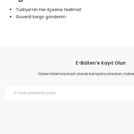
Türkiye’nin her ilçesine teslimat
Güvenli kargo gönderim
Bu ürünün fiyat bilgisi, resim, ürün açıklamalarında ve diğer konular
Görüş ve önerileriniz için teşekkür ederiz.
E-Bülten'e Kayıt Olun
Ürün resmi kalitesiz, bozuk veya görüntülenemiyor.
Ürün açıklamasında eksik bilgiler bulunuyor.
Haber listemize kayıt olarak kampanyalardan, haberda
Ürün bilgilerinde hatalar bulunuyor.
Ürün fiyatı diğer sitelerden daha pahalı.
Bu ürüne benzer farklı alternatifler olmalı.