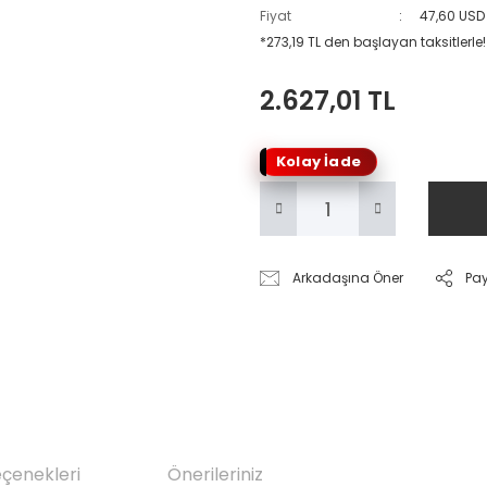
Fiyat
47,60 USD
*273,19 TL den başlayan taksitlerle!
2.627,01 TL
Kolay İade
Arkadaşına Öner
Pa
eçenekleri
Önerileriniz