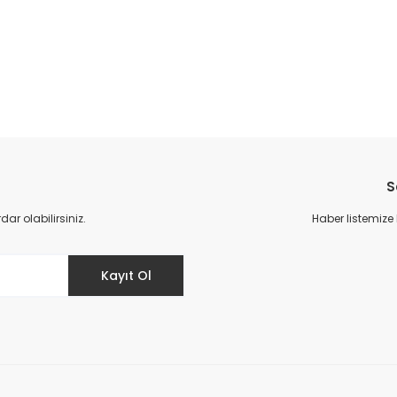
da yetersiz gördüğünüz noktaları öneri formunu kullanarak tarafımıza il
Bu ürüne ilk yorumu siz yapın!
S
Yorum Yaz
r olabilirsiniz.
Haber listemize
Kayıt Ol