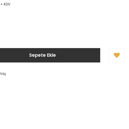
 + KDV
Sepete Ekle
ylaş