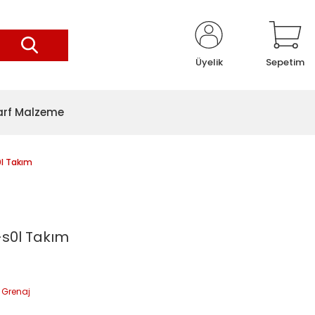
Üyelik
Sepetim
arf Malzeme
0l Takım
-s0l Takım
 Grenaj