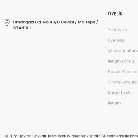
ÜYELİK
Orhangazi Cd. No:48/D Cevizli / Maltepe /
İSTANBUL
Yeni Üyelik
Üye Girişi
Şifremi Unuttum
İletişim Formu
Havale Bildirim
Sipariş Sorgula
Kargo Takibi
İletişim
© Tüm Hakları Saklıdır. Kredi kartı bilgileriniz 256bit SSL sertifikası ile k