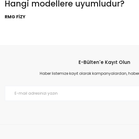
Hangi modellere uyumludur?
RMG FİZY
Bu ürünün fiyat bilgisi, resim, ürün açıklamalarında ve diğer konular
Görüş ve önerileriniz için teşekkür ederiz.
E-Bülten'e Kayıt Olun
Ürün resmi kalitesiz, bozuk veya görüntülenemiyor.
Ürün açıklamasında eksik bilgiler bulunuyor.
Haber listemize kayıt olarak kampanyalardan, haberda
Ürün bilgilerinde hatalar bulunuyor.
Ürün fiyatı diğer sitelerden daha pahalı.
Bu ürüne benzer farklı alternatifler olmalı.