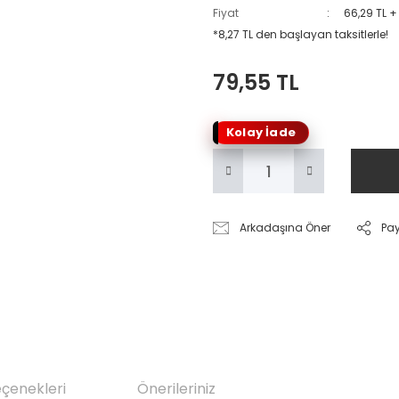
Fiyat
66,29 TL +
*8,27 TL den başlayan taksitlerle!
79,55 TL
Kolay İade
Arkadaşına Öner
Pa
eçenekleri
Önerileriniz