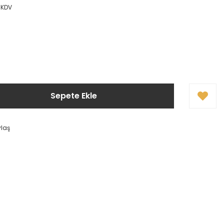
 KDV
Sepete Ekle
ylaş