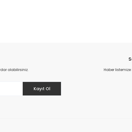
da yetersiz gördüğünüz noktaları öneri formunu kullanarak tarafımıza il
Bu ürüne ilk yorumu siz yapın!
S
Yorum Yaz
r olabilirsiniz.
Haber listemize
Kayıt Ol
Gönder