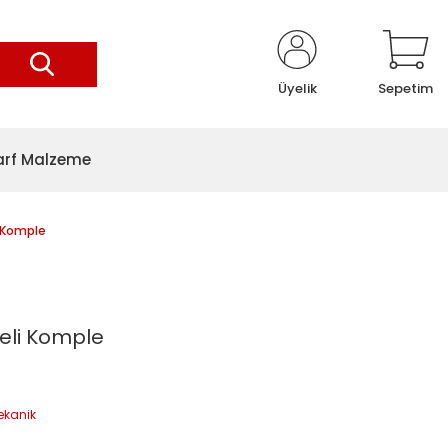
Üyelik
Sepetim
arf Malzeme
i Komple
eli Komple
ekanik