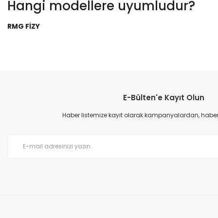
Hangi modellere uyumludur?
RMG FİZY
Bu ürünün fiyat bilgisi, resim, ürün açıklamalarında ve diğer konular
Görüş ve önerileriniz için teşekkür ederiz.
E-Bülten'e Kayıt Olun
Ürün resmi kalitesiz, bozuk veya görüntülenemiyor.
Ürün açıklamasında eksik bilgiler bulunuyor.
Haber listemize kayıt olarak kampanyalardan, haberda
Ürün bilgilerinde hatalar bulunuyor.
Ürün fiyatı diğer sitelerden daha pahalı.
Bu ürüne benzer farklı alternatifler olmalı.