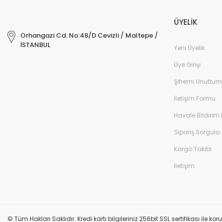
ÜYELİK
Orhangazi Cd. No:48/D Cevizli / Maltepe /
İSTANBUL
Yeni Üyelik
Üye Girişi
Şifremi Unuttum
İletişim Formu
Havale Bildirim
Sipariş Sorgula
Kargo Takibi
İletişim
© Tüm Hakları Saklıdır. Kredi kartı bilgileriniz 256bit SSL sertifikası ile k