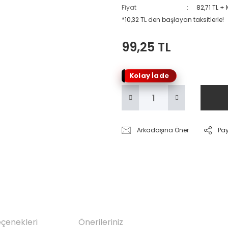
Fiyat
82,71 TL +
*10,32 TL den başlayan taksitlerle!
99,25 TL
Kolay İade
Arkadaşına Öner
Pa
eçenekleri
Önerileriniz