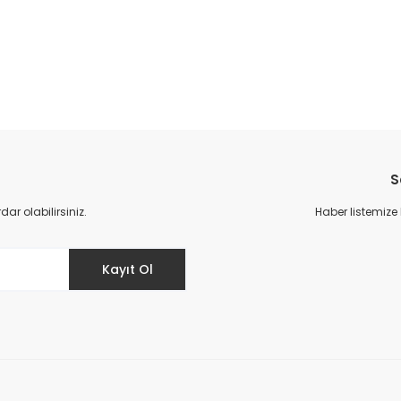
da yetersiz gördüğünüz noktaları öneri formunu kullanarak tarafımıza il
Bu ürüne ilk yorumu siz yapın!
S
Yorum Yaz
r olabilirsiniz.
Haber listemize
Kayıt Ol
Gönder