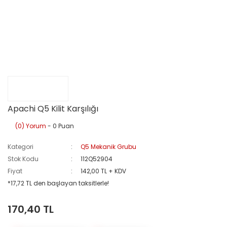
Apachi Q5 Kilit Karşılığı
(0) Yorum
- 0 Puan
Kategori
Q5 Mekanik Grubu
Stok Kodu
112Q52904
Fiyat
142,00 TL + KDV
*17,72 TL den başlayan taksitlerle!
170,40 TL