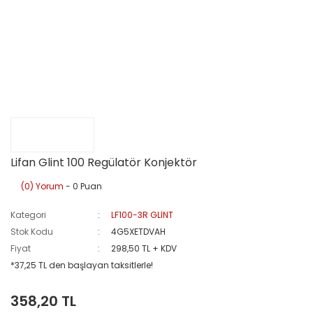
Lifan Glint 100 Regülatör Konjektör
(0) Yorum
- 0 Puan
Kategori
LF100-3R GLİNT
Stok Kodu
4G5XETDVAH
Fiyat
298,50 TL + KDV
*37,25 TL den başlayan taksitlerle!
358,20 TL