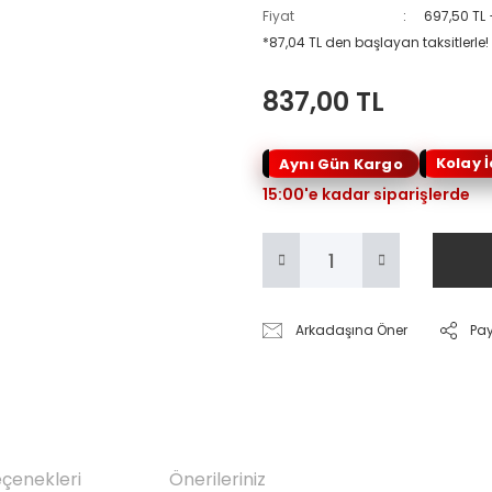
Fiyat
697,50 TL
*87,04 TL den başlayan taksitlerle!
837,00 TL
Kolay 
Aynı Gün Kargo
15:00'e kadar siparişlerde
Arkadaşına Öner
Pa
eçenekleri
Önerileriniz