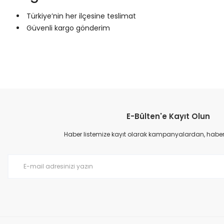
Türkiye’nin her ilçesine teslimat
Güvenli kargo gönderim
Bu ürünün fiyat bilgisi, resim, ürün açıklamalarında ve diğer konular
Görüş ve önerileriniz için teşekkür ederiz.
E-Bülten'e Kayıt Olun
Ürün resmi kalitesiz, bozuk veya görüntülenemiyor.
Ürün açıklamasında eksik bilgiler bulunuyor.
Haber listemize kayıt olarak kampanyalardan, haberda
Ürün bilgilerinde hatalar bulunuyor.
Ürün fiyatı diğer sitelerden daha pahalı.
Bu ürüne benzer farklı alternatifler olmalı.