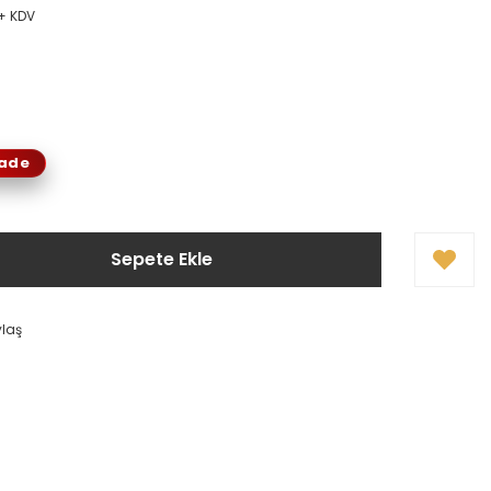
 + KDV
İade
Sepete Ekle
ylaş