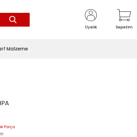
Üyelik
Sepetim
arf Malzeme
HPA
ek Parça
Y1