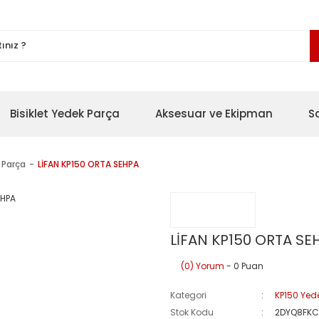
Bisiklet Yedek Parça
Aksesuar ve Ekipman
S
 Parça
LİFAN KP150 ORTA SEHPA
LİFAN KP150 ORTA SE
(0) Yorum
- 0 Puan
Kategori
KP150 Yed
Stok Kodu
2DYQ8FKC