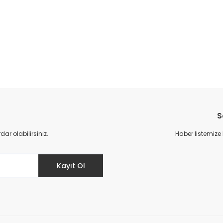
da yetersiz gördüğünüz noktaları öneri formunu kullanarak tarafımıza il
Bu ürüne ilk yorumu siz yapın!
S
Yorum Yaz
r olabilirsiniz.
Haber listemize
Kayıt Ol