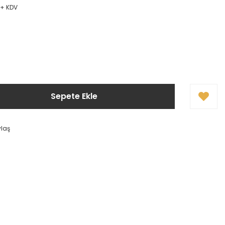
 + KDV
Sepete Ekle
ylaş