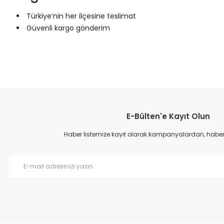
Türkiye’nin her ilçesine teslimat
Güvenli kargo gönderim
Bu ürünün fiyat bilgisi, resim, ürün açıklamalarında ve diğer konular
Görüş ve önerileriniz için teşekkür ederiz.
E-Bülten'e Kayıt Olun
Ürün resmi kalitesiz, bozuk veya görüntülenemiyor.
Ürün açıklamasında eksik bilgiler bulunuyor.
Haber listemize kayıt olarak kampanyalardan, haberda
Ürün bilgilerinde hatalar bulunuyor.
Ürün fiyatı diğer sitelerden daha pahalı.
Bu ürüne benzer farklı alternatifler olmalı.