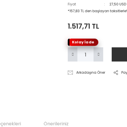
Fiyat
27,50 USD
*157,83 TL den başlayan taksitlerle!
1.517,71 TL
Kolay İade
Arkadaşına Öner
Pa
eçenekleri
Önerileriniz