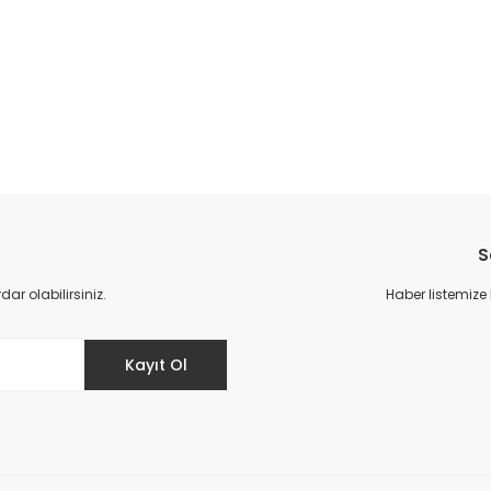
da yetersiz gördüğünüz noktaları öneri formunu kullanarak tarafımıza il
Bu ürüne ilk yorumu siz yapın!
S
Yorum Yaz
r olabilirsiniz.
Haber listemize
Kayıt Ol