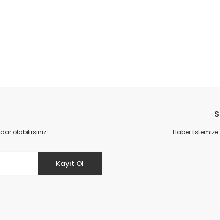
da yetersiz gördüğünüz noktaları öneri formunu kullanarak tarafımıza il
Bu ürüne ilk yorumu siz yapın!
S
Yorum Yaz
r olabilirsiniz.
Haber listemize
Kayıt Ol