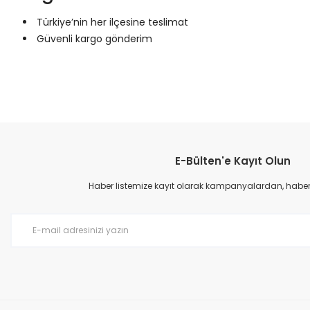
Türkiye’nin her ilçesine teslimat
Güvenli kargo gönderim
Bu ürünün fiyat bilgisi, resim, ürün açıklamalarında ve diğer konular
Görüş ve önerileriniz için teşekkür ederiz.
E-Bülten'e Kayıt Olun
Ürün resmi kalitesiz, bozuk veya görüntülenemiyor.
Ürün açıklamasında eksik bilgiler bulunuyor.
Haber listemize kayıt olarak kampanyalardan, haberda
Ürün bilgilerinde hatalar bulunuyor.
Ürün fiyatı diğer sitelerden daha pahalı.
Bu ürüne benzer farklı alternatifler olmalı.