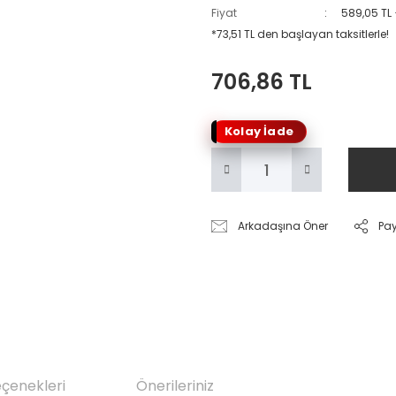
Fiyat
589,05 TL
*73,51 TL den başlayan taksitlerle!
706,86 TL
Kolay İade
Arkadaşına Öner
Pa
eçenekleri
Önerileriniz