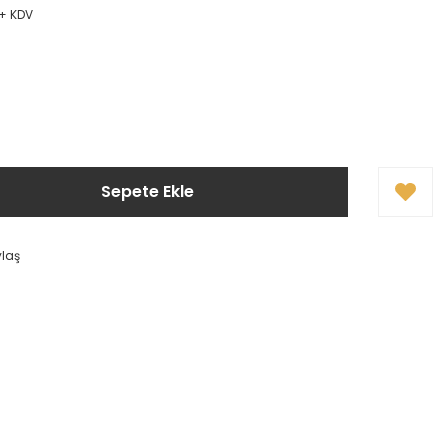
 + KDV
Sepete Ekle
ylaş