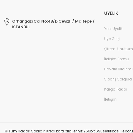
ÜYELİK
Orhangazi Cd. No:48/D Cevizli / Maltepe /
İSTANBUL
Yeni Üyelik
Üye Girişi
Şifremi Unuttum
İletişim Formu
Havale Bildirim
Sipariş Sorgula
Kargo Takibi
İletişim
© Tüm Hakları Saklıdır. Kredi kartı bilgileriniz 256bit SSL sertifikası ile k