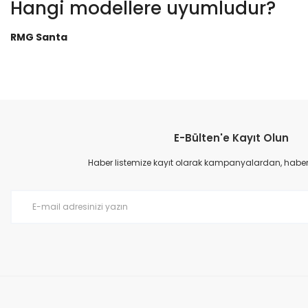
Hangi modellere uyumludur?
RMG Santa
Bu ürünün fiyat bilgisi, resim, ürün açıklamalarında ve diğer konular
Görüş ve önerileriniz için teşekkür ederiz.
E-Bülten'e Kayıt Olun
Ürün resmi kalitesiz, bozuk veya görüntülenemiyor.
Ürün açıklamasında eksik bilgiler bulunuyor.
Haber listemize kayıt olarak kampanyalardan, haberda
Ürün bilgilerinde hatalar bulunuyor.
Ürün fiyatı diğer sitelerden daha pahalı.
Bu ürüne benzer farklı alternatifler olmalı.