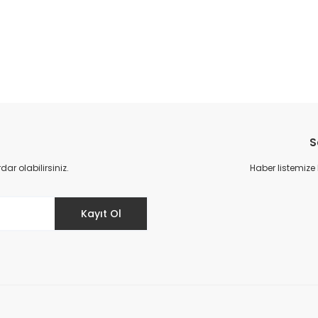
da yetersiz gördüğünüz noktaları öneri formunu kullanarak tarafımıza il
Bu ürüne ilk yorumu siz yapın!
S
Yorum Yaz
r olabilirsiniz.
Haber listemize
Kayıt Ol
Gönder