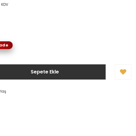
+ KDV
İade
Sepete Ekle
ylaş