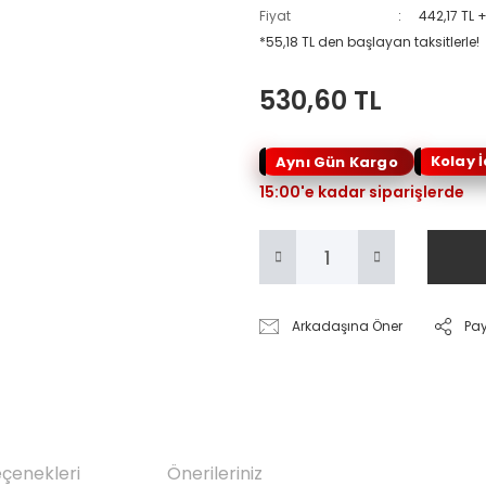
Fiyat
442,17 TL 
*55,18 TL den başlayan taksitlerle!
530,60 TL
Kolay 
Aynı Gün Kargo
15:00'e kadar siparişlerde
Arkadaşına Öner
Pa
eçenekleri
Önerileriniz