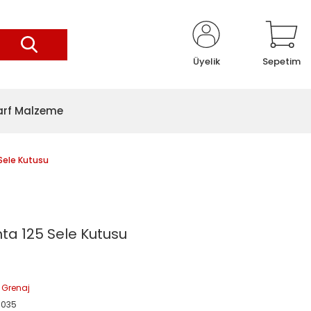
Üyelik
Sepetim
arf Malzeme
Sele Kutusu
a 125 Sele Kutusu
 Grenaj
0035