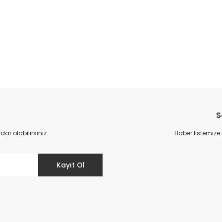
da yetersiz gördüğünüz noktaları öneri formunu kullanarak tarafımıza il
Bu ürüne ilk yorumu siz yapın!
S
Yorum Yaz
r olabilirsiniz.
Haber listemize
Kayıt Ol