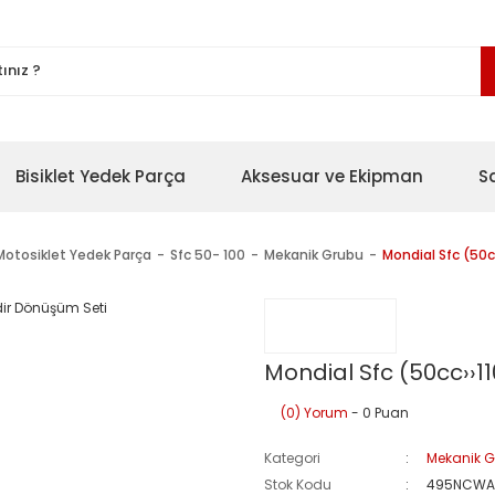
Bisiklet Yedek Parça
Aksesuar ve Ekipman
S
Motosiklet Yedek Parça
Sfc 50- 100
Mekanik Grubu
Mondial Sfc (50cc
Mondial Sfc (50cc››11
(0) Yorum
- 0 Puan
Kategori
Mekanik 
Stok Kodu
495NCWA