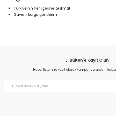
Türkiye’nin her ilçesine teslimat
Güvenli kargo gönderim
Bu ürünün fiyat bilgisi, resim, ürün açıklamalarında ve diğer konular
Görüş ve önerileriniz için teşekkür ederiz.
E-Bülten'e Kayıt Olun
Ürün resmi kalitesiz, bozuk veya görüntülenemiyor.
Ürün açıklamasında eksik bilgiler bulunuyor.
Haber listemize kayıt olarak kampanyalardan, haberda
Ürün bilgilerinde hatalar bulunuyor.
Ürün fiyatı diğer sitelerden daha pahalı.
Bu ürüne benzer farklı alternatifler olmalı.