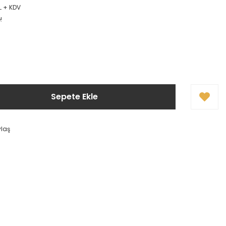
L + KDV
!
Sepete Ekle
ylaş