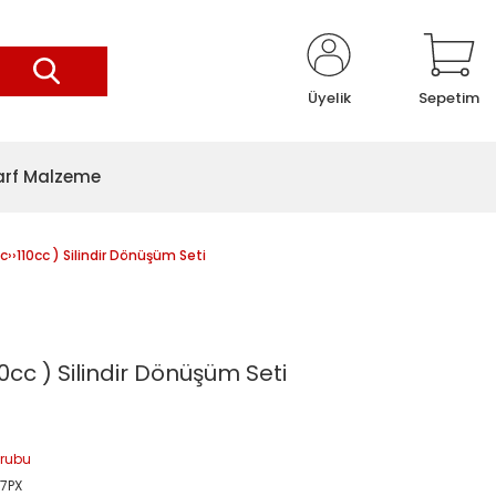
Üyelik
Sepetim
arf Malzeme
››110cc ) Silindir Dönüşüm Seti
0cc ) Silindir Dönüşüm Seti
Grubu
7PX