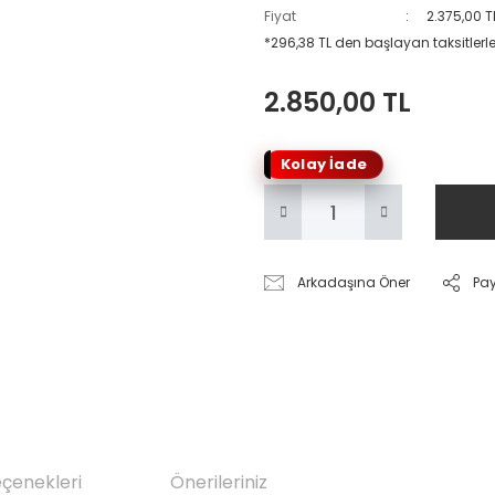
Fiyat
2.375,00 T
*296,38 TL den başlayan taksitlerle
2.850,00 TL
Kolay İade
Arkadaşına Öner
Pa
eçenekleri
Önerileriniz