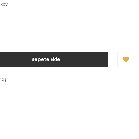
+ KDV
Sepete Ekle
ylaş