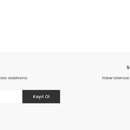
da yetersiz gördüğünüz noktaları öneri formunu kullanarak tarafımıza il
Bu ürüne ilk yorumu siz yapın!
S
Yorum Yaz
r olabilirsiniz.
Haber listemize
Kayıt Ol