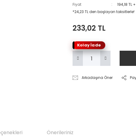
Fiyat
194,18 TL 
*24,23 TL den başlayan taksitlerle!
233,02 TL
Kolay İade
Arkadaşına Öner
Pa
eçenekleri
Önerileriniz