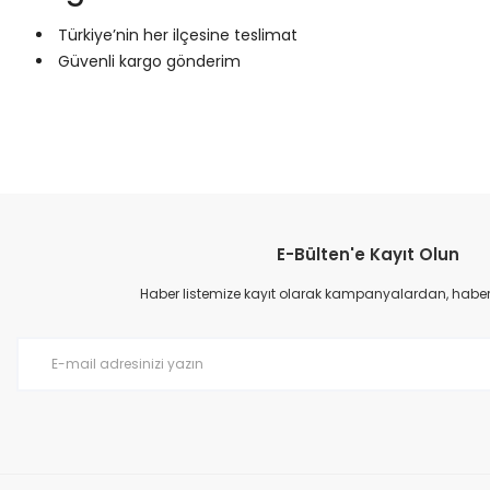
Türkiye’nin her ilçesine teslimat
Güvenli kargo gönderim
Bu ürünün fiyat bilgisi, resim, ürün açıklamalarında ve diğer konular
Görüş ve önerileriniz için teşekkür ederiz.
E-Bülten'e Kayıt Olun
Ürün resmi kalitesiz, bozuk veya görüntülenemiyor.
Ürün açıklamasında eksik bilgiler bulunuyor.
Haber listemize kayıt olarak kampanyalardan, haberda
Ürün bilgilerinde hatalar bulunuyor.
Ürün fiyatı diğer sitelerden daha pahalı.
Bu ürüne benzer farklı alternatifler olmalı.