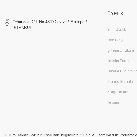
ÜYELİK
Orhangazi Cd. No:48/D Cevizli / Maltepe /
İSTANBUL
Yeni Üyelik
Üye Girişi
Şifremi Unuttum
İletişim Formu
Havale Bildirim 
Sipariş Sorgula
Kargo Takibi
İletişim
© Tüm Hakları Saklıdır. Kredi kartı bilgileriniz 256bit SSL sertifikası ile korunmakt