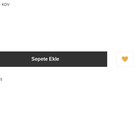
 + KDV
Sepete Ekle
aş