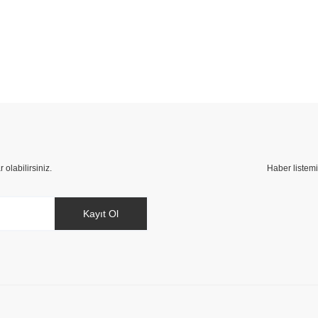
rsiz gördüğünüz noktaları öneri formunu kullanarak tarafımıza iletebilirsiniz.
Bu ürüne ilk yorumu siz yapın!
Yorum Yaz
olabilirsiniz.
Haber listemi
Kayıt Ol
Gönder