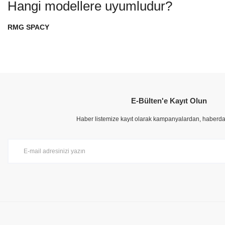
Hangi modellere uyumludur?
RMG SPACY
Bu ürünün fiyat bilgisi, resim, ürün açıklamalarında ve diğer konularda yete
Görüş ve önerileriniz için teşekkür ederiz.
E-Bülten'e Kayıt Olun
Ürün resmi kalitesiz, bozuk veya görüntülenemiyor.
Ürün açıklamasında eksik bilgiler bulunuyor.
Haber listemize kayıt olarak kampanyalardan, haberdar 
Ürün bilgilerinde hatalar bulunuyor.
Ürün fiyatı diğer sitelerden daha pahalı.
Bu ürüne benzer farklı alternatifler olmalı.