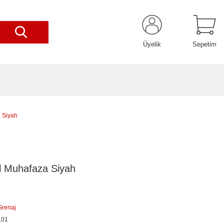
Üyelik
Sepetim
 Siyah
l Muhafaza Siyah
Grenaj
.01