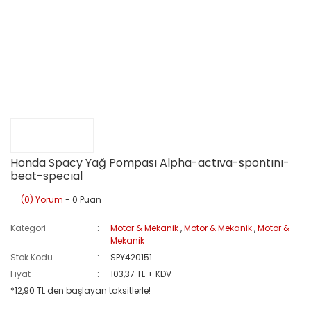
Honda Spacy Yağ Pompası Alpha-actıva-spontını-
beat-specıal
(0) Yorum
- 0 Puan
Kategori
Motor & Mekanik
,
Motor & Mekanik
,
Motor &
Mekanik
Stok Kodu
SPY420151
Fiyat
103,37 TL + KDV
*12,90 TL den başlayan taksitlerle!