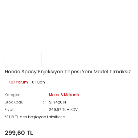
Honda Spacy Enjeksıyon Tepesı Yenı Model Tırnaksız
(0) Yorum
- 0 Puan
Kategori
Motor & Mekanik
Stok Kodu
SPY420141
Fiyat
249,67 TL + KDV
*31,16 TL den başlayan taksitlerle!
299,60 TL