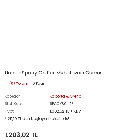
Honda Spacy On Far Muhafazası Gumus
(0) Yorum
- 0 Puan
Kategori
Kaporta & Grenaj
Stok Kodu
SPACY304.12
Fiyat
1.002,52 TL + KDV
*125,10 TL den başlayan taksitlerle!
1.203,02 TL