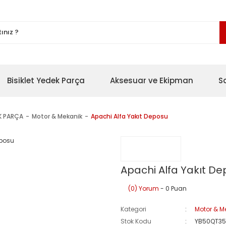
Bisiklet Yedek Parça
Aksesuar ve Ekipman
S
K PARÇA
Motor & Mekanik
Apachi Alfa Yakıt Deposu
Apachi Alfa Yakıt D
(0) Yorum
- 0 Puan
Kategori
Motor & M
Stok Kodu
YB50QT35