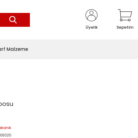
Üyelik
Sepetim
arf Malzeme
eposu
ekanik
0E020