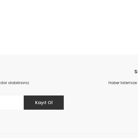
da yetersiz gördüğünüz noktaları öneri formunu kullanarak tarafımıza il
Bu ürüne ilk yorumu siz yapın!
S
Yorum Yaz
r olabilirsiniz.
Haber listemize
Kayıt Ol