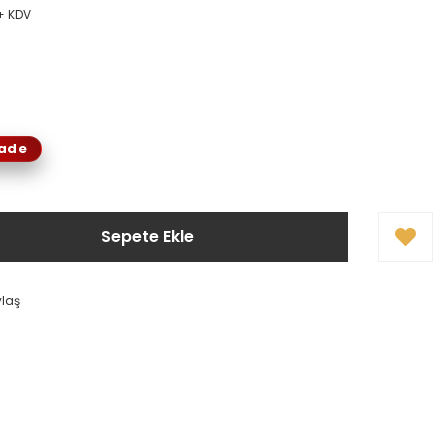
 + KDV
!
İade
Sepete Ekle
ylaş