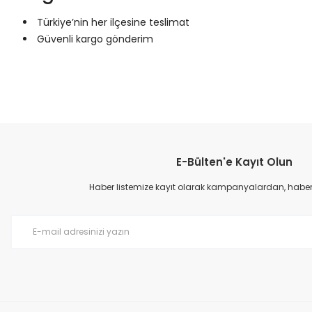
Türkiye’nin her ilçesine teslimat
Güvenli kargo gönderim
Bu ürünün fiyat bilgisi, resim, ürün açıklamalarında ve diğer konular
Görüş ve önerileriniz için teşekkür ederiz.
E-Bülten'e Kayıt Olun
Ürün resmi kalitesiz, bozuk veya görüntülenemiyor.
Ürün açıklamasında eksik bilgiler bulunuyor.
Haber listemize kayıt olarak kampanyalardan, haberda
Ürün bilgilerinde hatalar bulunuyor.
Ürün fiyatı diğer sitelerden daha pahalı.
Bu ürüne benzer farklı alternatifler olmalı.