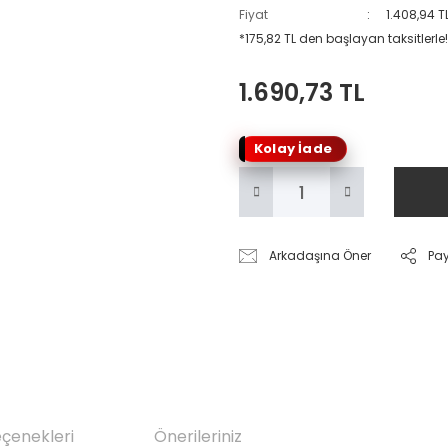
Fiyat
1.408,94 T
*175,82 TL den başlayan taksitlerle!
1.690,73 TL
Kolay İade
Arkadaşına Öner
Pa
eçenekleri
Önerileriniz