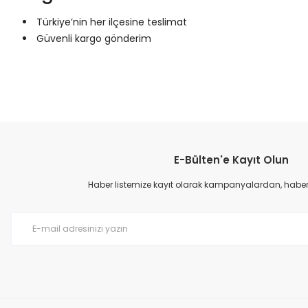
Türkiye’nin her ilçesine teslimat
Güvenli kargo gönderim
Bu ürünün fiyat bilgisi, resim, ürün açıklamalarında ve diğer konular
Görüş ve önerileriniz için teşekkür ederiz.
E-Bülten'e Kayıt Olun
Ürün resmi kalitesiz, bozuk veya görüntülenemiyor.
Ürün açıklamasında eksik bilgiler bulunuyor.
Haber listemize kayıt olarak kampanyalardan, haberda
Ürün bilgilerinde hatalar bulunuyor.
Ürün fiyatı diğer sitelerden daha pahalı.
Bu ürüne benzer farklı alternatifler olmalı.