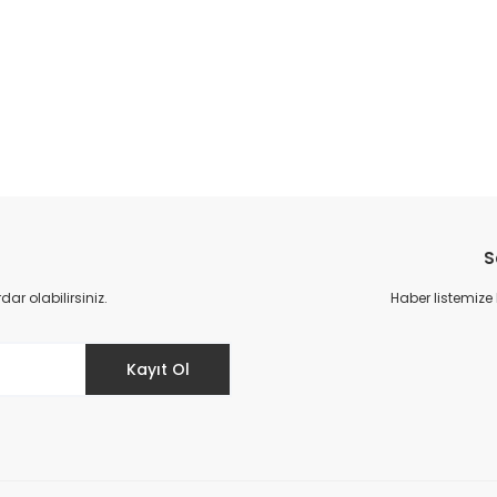
da yetersiz gördüğünüz noktaları öneri formunu kullanarak tarafımıza il
Bu ürüne ilk yorumu siz yapın!
S
Yorum Yaz
r olabilirsiniz.
Haber listemize
Kayıt Ol