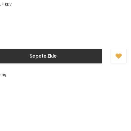
L + KDV
Sepete Ekle
ylaş