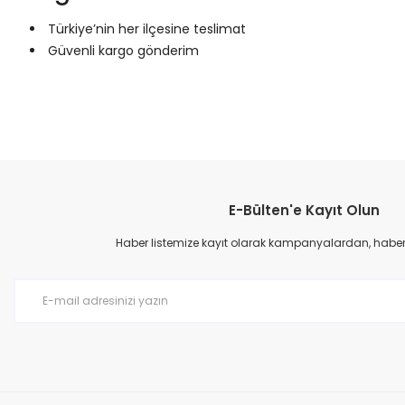
Türkiye’nin her ilçesine teslimat
Güvenli kargo gönderim
Bu ürünün fiyat bilgisi, resim, ürün açıklamalarında ve diğer konular
Görüş ve önerileriniz için teşekkür ederiz.
E-Bülten'e Kayıt Olun
Ürün resmi kalitesiz, bozuk veya görüntülenemiyor.
Ürün açıklamasında eksik bilgiler bulunuyor.
Haber listemize kayıt olarak kampanyalardan, haberda
Ürün bilgilerinde hatalar bulunuyor.
Ürün fiyatı diğer sitelerden daha pahalı.
Bu ürüne benzer farklı alternatifler olmalı.