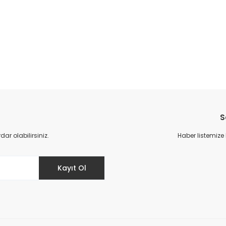
da yetersiz gördüğünüz noktaları öneri formunu kullanarak tarafımıza il
Bu ürüne ilk yorumu siz yapın!
S
Yorum Yaz
r olabilirsiniz.
Haber listemize
Kayıt Ol