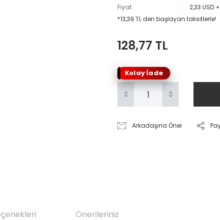
Fiyat
2,33 USD 
*13,39 TL den başlayan taksitlerle!
128,77 TL
Kolay İade
Arkadaşına Öner
Pa
eçenekleri
Önerileriniz