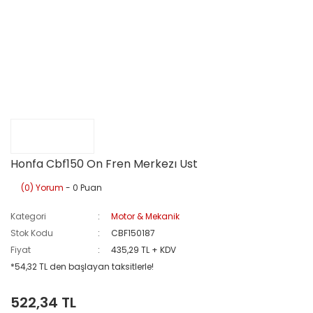
Honfa Cbf150 On Fren Merkezı Ust
(0) Yorum
- 0 Puan
Kategori
Motor & Mekanik
Stok Kodu
CBF150187
Fiyat
435,29 TL + KDV
*54,32 TL den başlayan taksitlerle!
522,34 TL