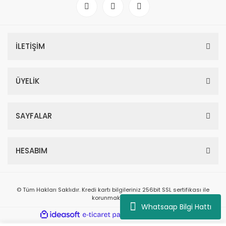
İLETİŞİM
ÜYELİK
SAYFALAR
HESABIM
© Tüm Hakları Saklıdır. Kredi kartı bilgileriniz 256bit SSL sertifikası ile
korunmaktadır.
Whatsaap Bilgi Hattı
ile
ideasoft
e-
hazırlandı.
ticaret