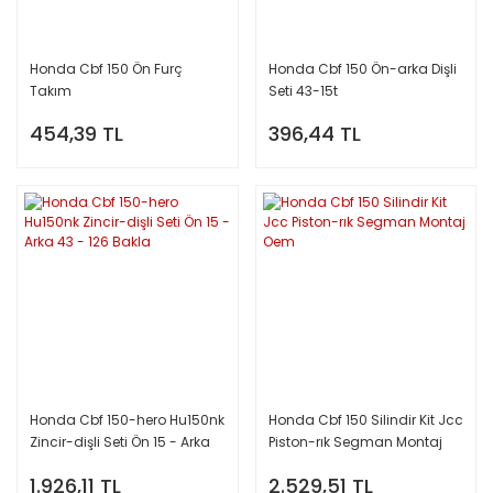
Honda Cbf 150 Ön Furç
Honda Cbf 150 Ön-arka Dişli
Takım
Seti 43-15t
454,39 TL
396,44 TL
Honda Cbf 150-hero Hu150nk
Honda Cbf 150 Silindir Kit Jcc
Zincir-dişli Seti Ön 15 - Arka
Piston-rık Segman Montaj
43 - 126 Bakla
Oem
1.926,11 TL
2.529,51 TL