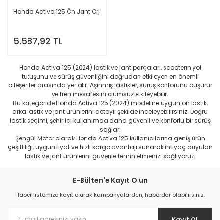
Honda Activa 125 Ön Jant Orj
5.587,92 TL
Honda Activa 125 (2024) lastik ve jant parçaları, scooterın yol
tutuşunu ve sürüş güvenliğini doğrudan etkileyen en önemli
bileşenler arasında yer alır. Aşınmış lastikler, sürüş konforunu düşürür
ve fren mesafesini olumsuz etkileyebilir.
Bu kategoride Honda Activa 125 (2024) modeline uygun ön lastik,
arka lastik ve jant ürünlerini detaylı şekilde inceleyebilirsiniz. Doğru
lastik seçimi, şehir içi kullanımda daha güvenli ve konforlu bir sürüş
sağlar.
Şengül Motor olarak Honda Activa 125 kullanıcılarına geniş ürün
çeşitliliği, uygun fiyat ve hızlı kargo avantajı sunarak ihtiyaç duyulan
lastik ve jant ürünlerini güvenle temin etmenizi sağlıyoruz.
E-Bülten'e Kayıt Olun
Haber listemize kayıt olarak kampanyalardan, haberdar olabilirsiniz.
Kayıt Ol