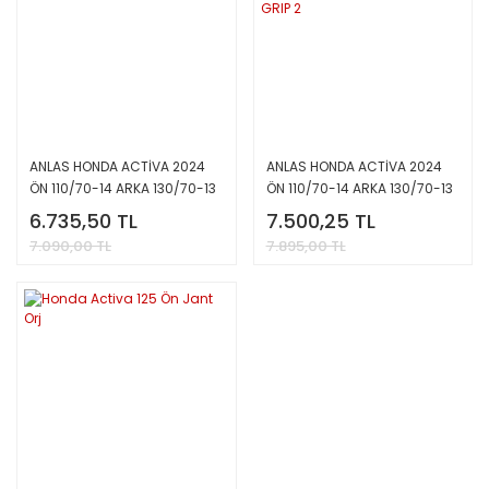
ANLAS HONDA ACTİVA 2024
ANLAS HONDA ACTİVA 2024
ÖN 110/70-14 ARKA 130/70-13
ÖN 110/70-14 ARKA 130/70-13
TAKIM LASTİK TOURNEE 2
TAKIM LASTİK SC-500 WINTER
6.735,50 TL
7.500,25 TL
GRIP 2
7.090,00 TL
7.895,00 TL