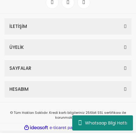
İLETİŞİM
ÜYELİK
SAYFALAR
HESABIM
© Tüm Hakları Saklıdır. Kredi kartı bilgileriniz 256bit SSL sertifikası ile
korunmaktadır.
Whatsaap Bilgi Hattı
ile
ideasoft
e-
hazırlandı.
ticaret